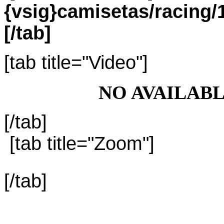
{vsig}camisetas/racin
[/tab]
[tab title="Video"]
NO AVAILAB
[/tab]
[tab title="Zoom"]
[/tab]