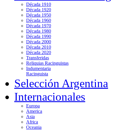
Década 1910
Década 1920
Década 1950
Década 1960
Década 1970
Década 1980
Década 1990
Década 2000
Década 2010
Década 2020
Transferidas
Reliquias Racinguistas
Indumentaria
Racinguista
Selección Argentina
Internacionales
Europa
America
Asia
Africa
Oceania