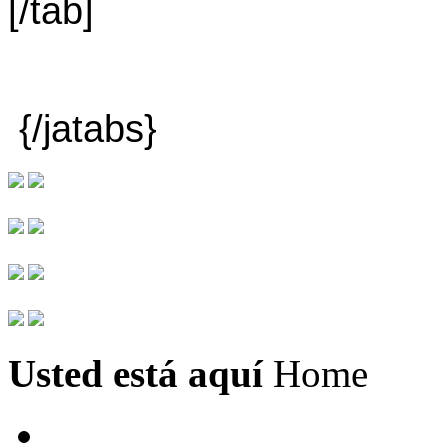
[/tab]
{/jatabs}
Usted está aquí
Home