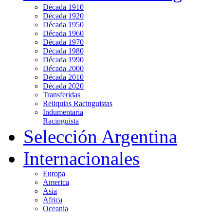
Década 1910
Década 1920
Década 1950
Década 1960
Década 1970
Década 1980
Década 1990
Década 2000
Década 2010
Década 2020
Transferidas
Reliquias Racinguistas
Indumentaria
Racinguista
Selección Argentina
Internacionales
Europa
America
Asia
Africa
Oceania