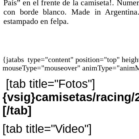
País” en el frente de la camiseta!. Numer
con borde blanco. Made in Argentina
estampado en felpa.
{jatabs type="content" position="top" heig
mouseType="mouseover" animType="animM
[tab title="Fotos"]
{vsig}camisetas/racin
[/tab]
[tab title="Video"]