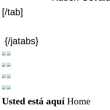
[/tab]
{/jatabs}
Usted está aquí
Home