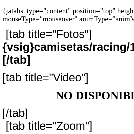
{jatabs type="content" position="top" heig
mouseType="mouseover" animType="animM
[tab title="Fotos"]
{vsig}camisetas/racing
[/tab]
[tab title="Video"]
NO DISPONIB
[/tab]
[tab title="Zoom"]