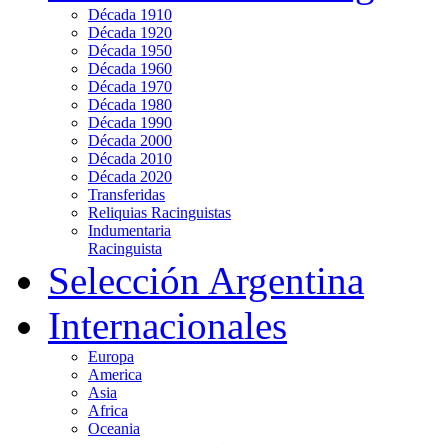
Década 1910
Década 1920
Década 1950
Década 1960
Década 1970
Década 1980
Década 1990
Década 2000
Década 2010
Década 2020
Transferidas
Reliquias Racinguistas
Indumentaria
Racinguista
Selección Argentina
Internacionales
Europa
America
Asia
Africa
Oceania