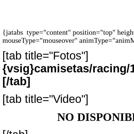
{jatabs type="content" position="top" heig
mouseType="mouseover" animType="animM
[tab title="Fotos"]
{vsig}camisetas/racing
[/tab]
[tab title="Video"]
NO DISPONIB