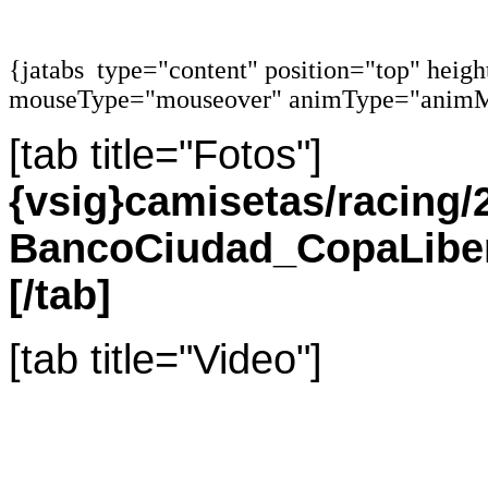
{jatabs type="content" position="top" heig
mouseType="mouseover" animType="animM
[tab title="Fotos"]
{vsig}camisetas/racin
BancoCiudad_CopaLiber
[/tab]
[tab title="Video"]