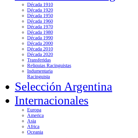
Década 1910
Década 1920
Década 1950
Década 1960
Década 1970
Década 1980
Década 1990
Década 2000
Década 2010
Década 2020
Transferidas
Reliquias Racinguistas
Indumentaria
Racinguista
Selección Argentina
Internacionales
Europa
America
Asia
Africa
Oceania