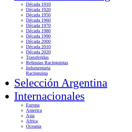
Década 1910
Década 1920
Década 1950
Década 1960
Década 1970
Década 1980
Década 1990
Década 2000
Década 2010
Década 2020
Transferidas
Reliquias Racinguistas
Indumentaria
Racinguista
Selección Argentina
Internacionales
Europa
America
Asia
Africa
Oceania