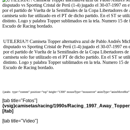
UTILERIA?! Camiseta Topper alternativa azul de Pablo Andrés Miche
disputado vs Sporting Cristal de Perú (1-4) jugado el 30-07-1997 en 
por el partido de Vuelta de la Semifinales de la Copa Libertadores 
camiseta solo fue utilizado en el PT de dicho partido. En el ST se ut
distinto. Logo y palabra Topper sublimados en la tela. Numero 15 de
Escudo de Racing bordado.
{jatabs type="content" position="top" height="1300" mouseType="mouseover" animType="animMoveHor" 
[tab title="Fotos"]
{vsig}camisetas/racing/1990s/Racing_1997_Away_Topper
[/tab]
[tab title="Video"]