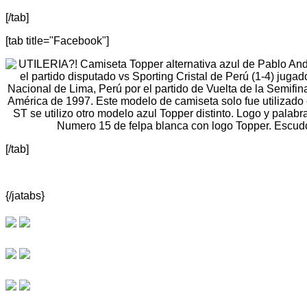
[/tab]
[tab title="Facebook"]
[/tab]
{/jatabs}