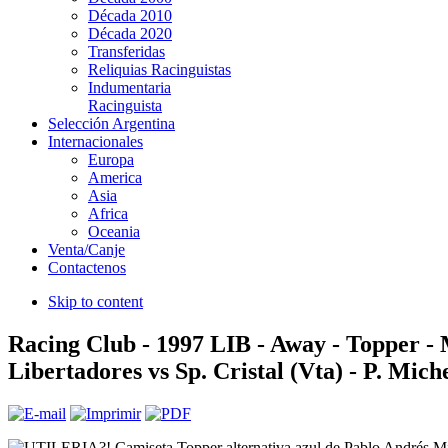
Década 2010
Década 2020
Transferidas
Reliquias Racinguistas
Indumentaria
Racinguista
Selección Argentina
Internacionales
Europa
America
Asia
Africa
Oceania
Venta/Canje
Contactenos
Skip to content
Racing Club - 1997 LIB - Away - Topper - 
Libertadores vs Sp. Cristal (Vta) - P. Miche