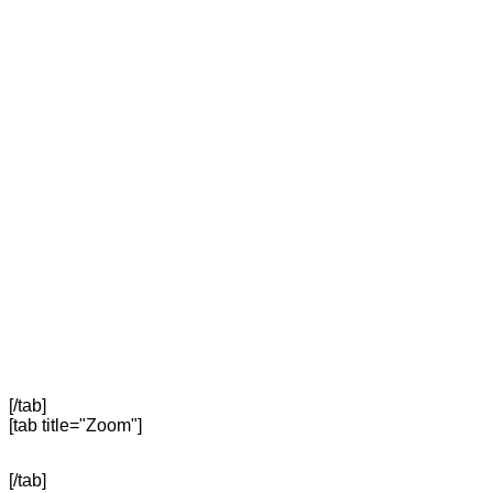
[/tab]
[tab title="Zoom"]
[/tab]