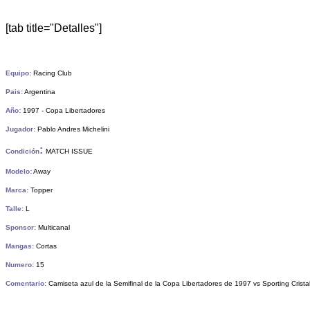
[tab title="Detalles"]
Equipo:
Racing Club
Pais:
Argentina
Año:
1997 - Copa Libertadores
Jugador:
Pablo Andres Michelini
:
Condición
MATCH ISSUE
Modelo:
Away
Marca:
Topper
Talle:
L
Sponsor:
Multicanal
Mangas:
Cortas
Numero:
15
Comentario:
Camiseta azul de la Semifinal de la Copa Libertadores de 1997 vs Sporting Crista