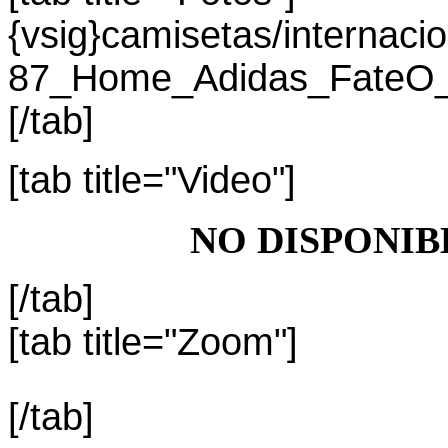
{vsig}camisetas/internac
87_Home_Adidas_FateO_P
[/tab]
[tab title="Video"]
NO DISPONIB
[/tab]
[tab title="Zoom"]
[/tab]