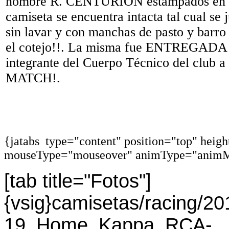
nombre R. CENTURION estampados en c
camiseta se encuentra intacta tal cual se 
sin lavar y con manchas de pasto y barro
el cotejo!!. La misma fue ENTREGAD
integrante del Cuerpo Técnico del club a 
MATCH!.
{jatabs type="content" position="top" heig
mouseType="mouseover" animType="animM
[tab title="Fotos"]
{vsig}camisetas/racing/2
19_Home_Kappa_RCA-