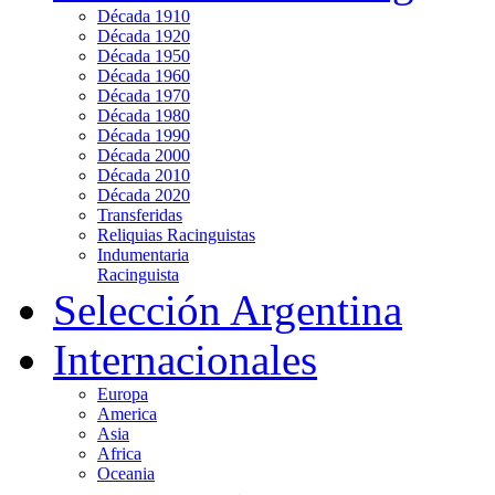
Década 1910
Década 1920
Década 1950
Década 1960
Década 1970
Década 1980
Década 1990
Década 2000
Década 2010
Década 2020
Transferidas
Reliquias Racinguistas
Indumentaria
Racinguista
Selección Argentina
Internacionales
Europa
America
Asia
Africa
Oceania