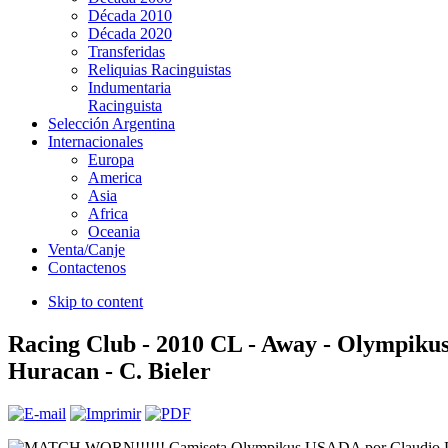
Década 2010
Década 2020
Transferidas
Reliquias Racinguistas
Indumentaria
Racinguista
Selección Argentina
Internacionales
Europa
America
Asia
Africa
Oceania
Venta/Canje
Contactenos
Skip to content
Racing Club - 2010 CL - Away - Olympikus
Huracan - C. Bieler