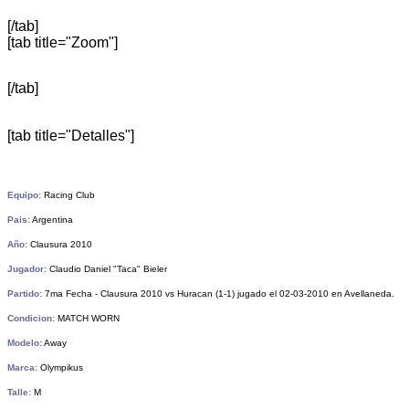
[/tab]
[tab title="Zoom"]
[/tab]
[tab title="Detalles"]
Equipo:
Racing Club
Pais:
Argentina
Año:
Clausura 2010
Jugador:
Claudio Daniel "Taca" Bieler
Partido:
7ma Fecha - Clausura 2010 vs Huracan (1-1) jugado el 02-03-2010 en Avellaneda.
Condicion:
MATCH WORN
Modelo:
Away
Marca:
Olympikus
Talle:
M