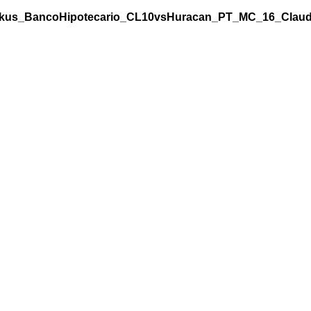
ikus_BancoHipotecario_CL10vsHuracan_PT_MC_16_Claudio