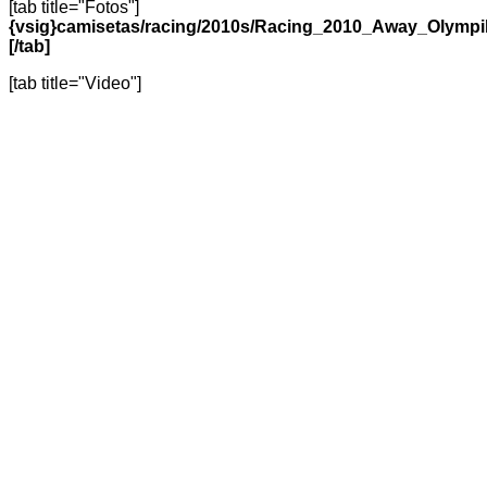
[tab title="Fotos"]
{vsig}camisetas/racing/2010s/Racing_2010_Away_Olymp
[/tab]
[tab title="Video"]