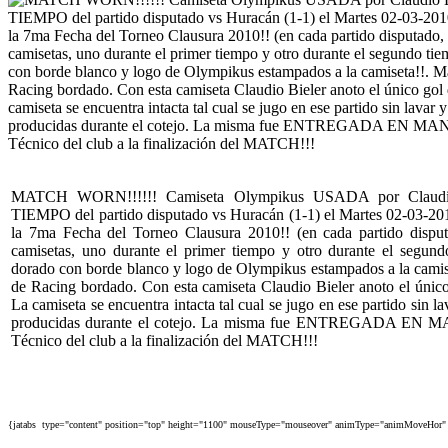
MATCH WORN!!!!!! Camiseta Olympikus USADA por Claudio
TIEMPO del partido disputado vs Huracán (1-1) el Martes 02-03-201
la 7ma Fecha del Torneo Clausura 2010!! (en cada partido disput
camisetas, uno durante el primer tiempo y otro durante el segun
dorado con borde blanco y logo de Olympikus estampados a la camis
de Racing bordado. Con esta camiseta Claudio Bieler anoto el único
La camiseta se encuentra intacta tal cual se jugo en ese partido sin 
producidas durante el cotejo. La misma fue ENTREGADA EN MAN
Técnico del club a la finalización del MATCH!!!
{jatabs type="content" position="top" height="1100" mouseType="mouseover" animType="animMoveHor" 