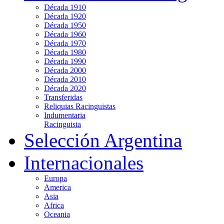
Década 1910
Década 1920
Década 1950
Década 1960
Década 1970
Década 1980
Década 1990
Década 2000
Década 2010
Década 2020
Transferidas
Reliquias Racinguistas
Indumentaria
Racinguista
Selección Argentina
Internacionales
Europa
America
Asia
Africa
Oceania