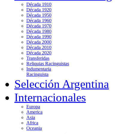
Década 1910
Década 1920
Década 1950
Década 1960
Década 1970
Década 1980
Década 1990
Década 2000
Década 2010
Década 2020
Transferidas
Reliquias Racinguistas
Indumentaria
Racinguista
Selección Argentina
Internacionales
Europa
America
Asia
Africa
Oceania