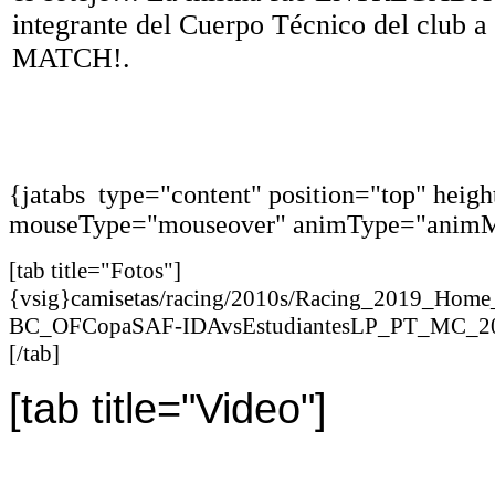
integrante del Cuerpo Técnico del club a 
MATCH!.
{jatabs type="content" position="top" heig
mouseType="mouseover" animType="animM
[tab title="Fotos"]
{vsig}camisetas/racing/2010s/Racing_2019_Ho
BC_OFCopaSAF-IDAvsEstudiantesLP_PT_MC_20_
[/tab]
[tab title="Video"]