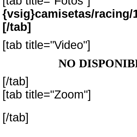
[tab title="Fotos"]
{vsig}camisetas/racin
[/tab]
[tab title="Video"]
NO DISPONIB
[/tab]
[tab title="Zoom"]
[/tab]