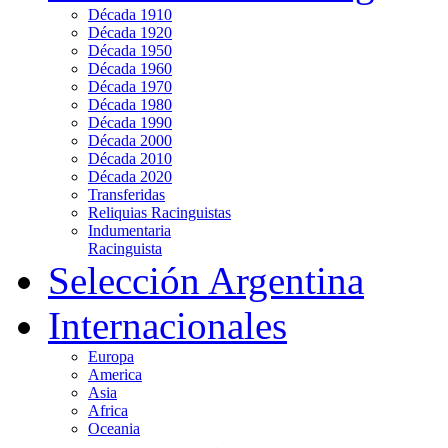
Década 1910
Década 1920
Década 1950
Década 1960
Década 1970
Década 1980
Década 1990
Década 2000
Década 2010
Década 2020
Transferidas
Reliquias Racinguistas
Indumentaria
Racinguista
Selección Argentina
Internacionales
Europa
America
Asia
Africa
Oceania